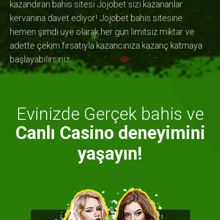
kazandıran bahis sitesi Jojobet sizi kazananlar
kervanına davet ediyor! Jojobet bahis sitesine
hemen şimdi üye olarak her gün limitsiz miktar ve
adette çekim fırsatıyla kazancınıza kazanç katmaya
başlayabilirsiniz.
Evinizde Gerçek bahis ve
Canlı Casino deneyimini
yaşayın!