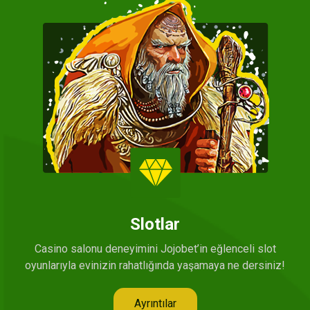
Slotlar
Casino salonu deneyimini Jojobet’in eğlenceli slot
oyunlarıyla evinizin rahatlığında yaşamaya ne dersiniz!
Ayrıntılar