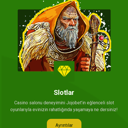
Slotlar
Casino salonu deneyimini Jojobet’in eğlenceli slot
oyunlarıyla evinizin rahatlığında yaşamaya ne dersiniz!
Ayrıntılar