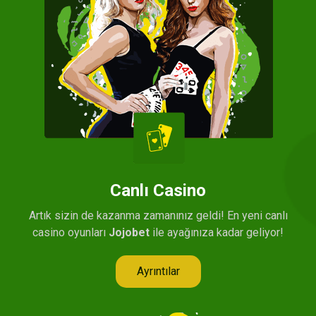
Canlı Casino
Artık sizin de kazanma zamanınız geldi! En yeni canlı
casino oyunları
Jojobet
ile ayağınıza kadar geliyor!
Ayrıntılar