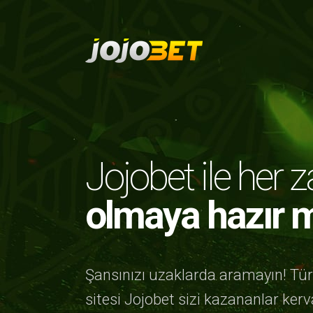
Jojobet ile her
olmaya hazır m
Şansınızı uzaklarda aramayın! Tür
sitesi Jojobet sizi kazananlar ker