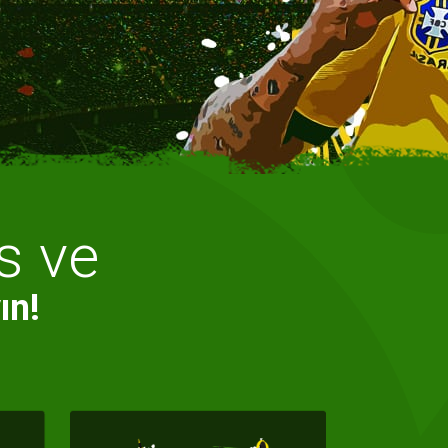
s ve
ın!