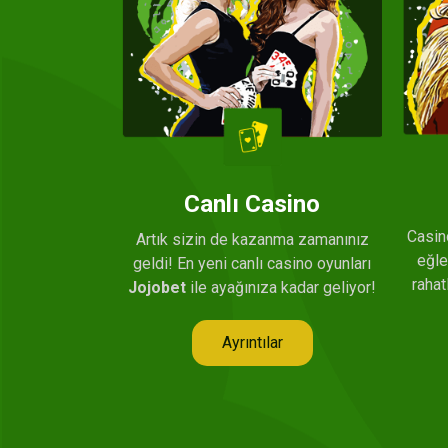
Canlı Casino
Casin
Artık sizin de kazanma zamanınız
eğle
geldi! En yeni canlı casino oyunları
rahat
Jojobet
ile ayağınıza kadar geliyor!
Ayrıntılar