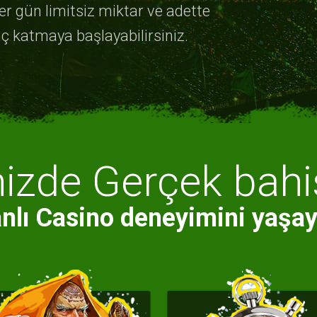
r gün limitsiz miktar ve adette
ç katmaya başlayabilirsiniz.
nizde Gerçek bahi
nlı Casino deneyimini yaşay