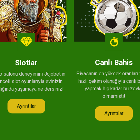
Canlı Bahis
Slotlar
Piyasanın en yüksek oranları
o salonu deneyimini Jojobet’in
hızlı çekim olanağıyla canlı 
nceli slot oyunlarıyla evinizin
yapmak hiç kadar bu zevk
lığında yaşamaya ne dersiniz!
olmamıştı!
Ayrıntılar
Ayrıntılar