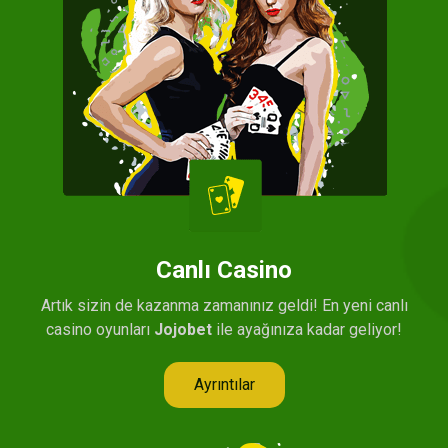
Canlı Casino
Artık sizin de kazanma zamanınız geldi! En yeni canlı
casino oyunları
Jojobet
ile ayağınıza kadar geliyor!
Ayrıntılar