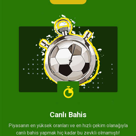
Canlı Bahis
Piyasanın en yüksek oranları ve en hızlı çekim olanağıyla
canlı bahis yapmak hiç kadar bu zevkli olmamıştı!