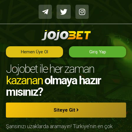
Hemen Üye Ol
Giriş Yap
Jojobet ile her zaman
kazanan
olmaya hazır
mısınız?
Siteye Git
Şansınızı uzaklarda aramayın! Türkiye’nin en çok