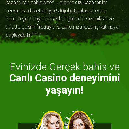
kazandıran bahis sitesi Jojobet sizi kazananlar
kervanına davet ediyor! Jojobet bahis sitesine
hemen şimdi üye olarak her gün limitsiz miktar ve
adette çekim fırsatıyla kazancınıza kazanç katmaya
başlayabilirsiniz.
Evinizde Gerçek bahis ve
Canlı Casino deneyimini
yaşayın!