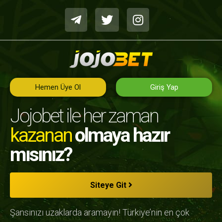
Hemen Üye Ol
Giriş Yap
Jojobet ile her zaman
kazanan
olmaya hazır
mısınız?
Siteye Git
Şansınızı uzaklarda aramayın! Türkiye’nin en çok