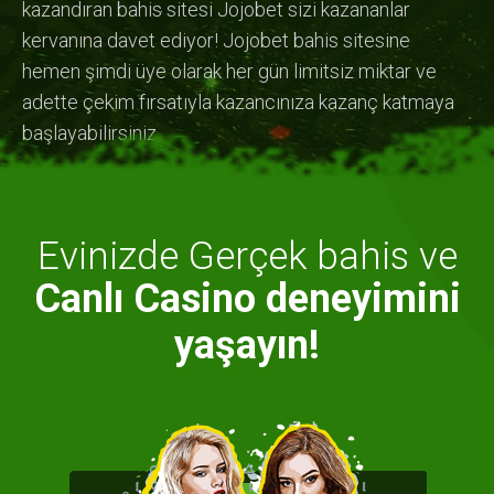
kazandıran bahis sitesi Jojobet sizi kazananlar
kervanına davet ediyor! Jojobet bahis sitesine
hemen şimdi üye olarak her gün limitsiz miktar ve
adette çekim fırsatıyla kazancınıza kazanç katmaya
başlayabilirsiniz.
Evinizde Gerçek bahis ve
Canlı Casino deneyimini
yaşayın!