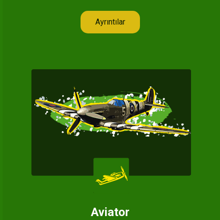
Ayrıntılar
Aviator