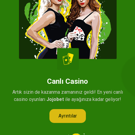
Canlı Casino
Artık sizin de kazanma zamanınız geldi! En yeni canlı
casino oyunları
Jojobet
ile ayağınıza kadar geliyor!
Ayrıntılar