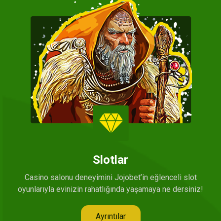
Slotlar
Casino salonu deneyimini Jojobet’in eğlenceli slot
oyunlarıyla evinizin rahatlığında yaşamaya ne dersiniz!
Ayrıntılar