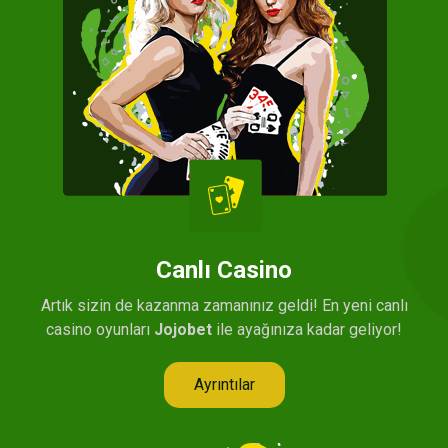
Canlı Casino
Artık sizin de kazanma zamanınız geldi! En yeni canlı
casino oyunları
Jojobet
ile ayağınıza kadar geliyor!
Ayrıntılar