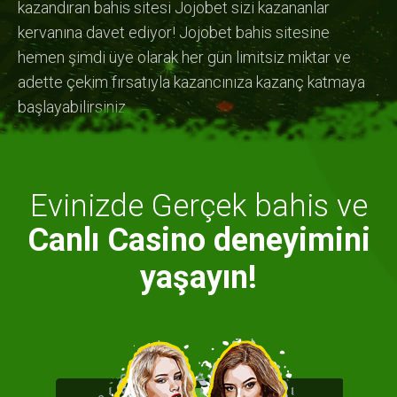
kazandıran bahis sitesi Jojobet sizi kazananlar
kervanına davet ediyor! Jojobet bahis sitesine
hemen şimdi üye olarak her gün limitsiz miktar ve
adette çekim fırsatıyla kazancınıza kazanç katmaya
başlayabilirsiniz.
Evinizde Gerçek bahis ve
Canlı Casino deneyimini
yaşayın!