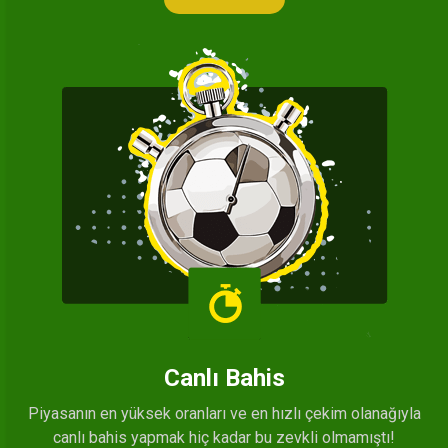
Canlı Bahis
Piyasanın en yüksek oranları ve en hızlı çekim olanağıyla
canlı bahis yapmak hiç kadar bu zevkli olmamıştı!