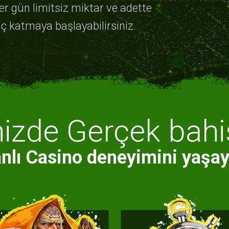
r gün limitsiz miktar ve adette
ç katmaya başlayabilirsiniz.
nizde Gerçek bahi
nlı Casino deneyimini yaşay