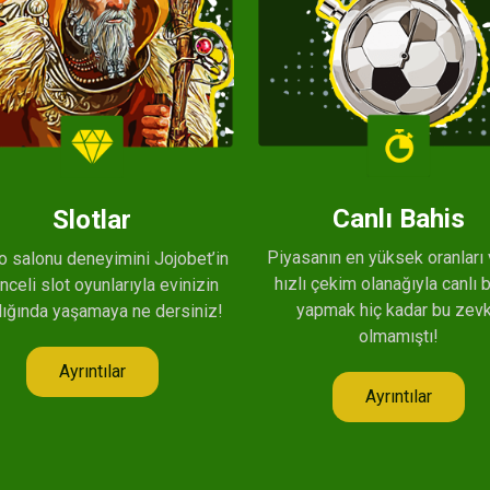
Canlı Bahis
Slotlar
Piyasanın en yüksek oranları
o salonu deneyimini Jojobet’in
hızlı çekim olanağıyla canlı 
nceli slot oyunlarıyla evinizin
yapmak hiç kadar bu zevk
lığında yaşamaya ne dersiniz!
olmamıştı!
Ayrıntılar
Ayrıntılar