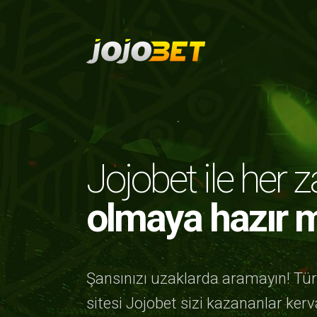
Jojobet ile her
olmaya hazır m
Şansınızı uzaklarda aramayın! Tür
sitesi Jojobet sizi kazananlar ker