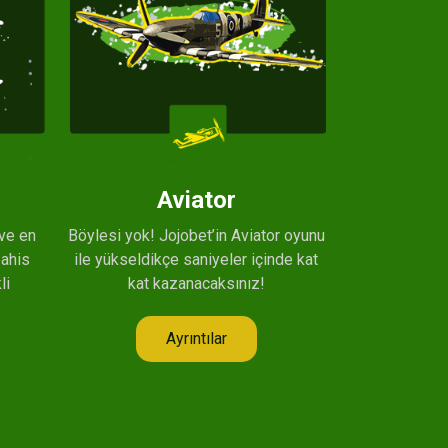
Aviator
 ve en
Böylesi yok! Jojobet’in Aviator oyunu
bahis
ile yükseldikçe saniyeler içinde kat
li
kat kazanacaksınız!
Ayrıntılar