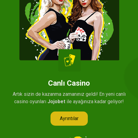
Canlı Casino
Artık sizin de kazanma zamanınız geldi! En yeni canlı
casino oyunları
Jojobet
ile ayağınıza kadar geliyor!
Ayrıntılar