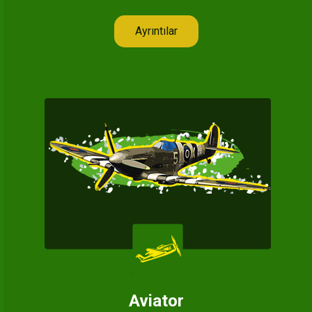
Ayrıntılar
Aviator