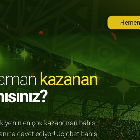
Hemen 
 zaman
kazanan
ısınız?
kiye’nin en çok kazandıran bahis
vanına davet ediyor! Jojobet bahis