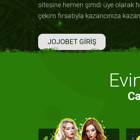
sitesine hemen şimdi üye olarak he
çekim fırsatıyla kazancınıza kazan
JOJOBET GİRİŞ
Evi
Ca