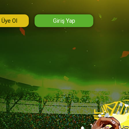
Üye Ol
Giriş Yap