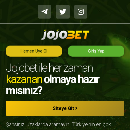
Hemen Üye Ol
Giriş Yap
Jojobet ile her zaman
kazanan
olmaya hazır
mısınız?
Siteye Git
Şansınızı uzaklarda aramayın! Türkiye’nin en çok