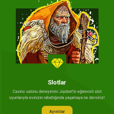
Slotlar
Casino salonu deneyimini Jojobet’in eğlenceli slot
oyunlarıyla evinizin rahatlığında yaşamaya ne dersiniz!
Ayrıntılar