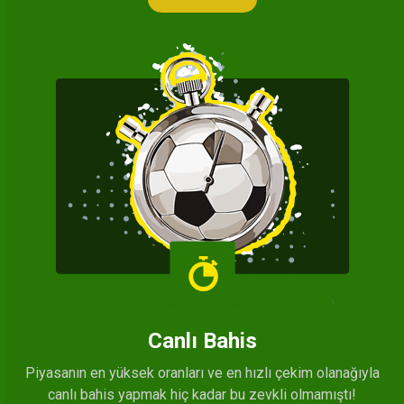
Canlı Bahis
Piyasanın en yüksek oranları ve en hızlı çekim olanağıyla
canlı bahis yapmak hiç kadar bu zevkli olmamıştı!