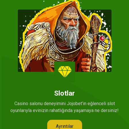
Slotlar
Casino salonu deneyimini Jojobet’in eğlenceli slot
oyunlarıyla evinizin rahatlığında yaşamaya ne dersiniz!
Ayrıntılar