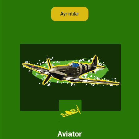
Ayrıntılar
Aviator