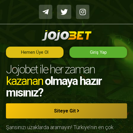
Hemen Üye Ol
Giriş Yap
Jojobet ile her zaman
kazanan
olmaya hazır
mısınız?
Siteye Git
Şansınızı uzaklarda aramayın! Türkiye’nin en çok