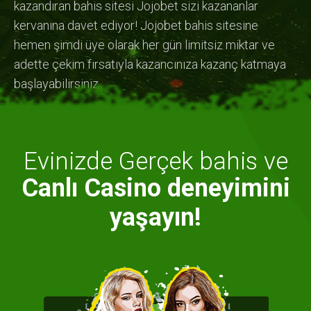
kazandıran bahis sitesi Jojobet sizi kazananlar
kervanına davet ediyor! Jojobet bahis sitesine
hemen şimdi üye olarak her gün limitsiz miktar ve
adette çekim fırsatıyla kazancınıza kazanç katmaya
başlayabilirsiniz.
Evinizde Gerçek bahis ve
Canlı Casino deneyimini
yaşayın!