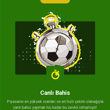
Canlı Bahis
Piyasanın en yüksek oranları ve en hızlı çekim olanağıyla
canlı bahis yapmak hiç kadar bu zevkli olmamıştı!