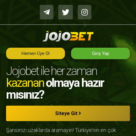
Hemen Üye Ol
Giriş Yap
Jojobet ile her zaman
kazanan
olmaya hazır
mısınız?
Siteye Git
Şansınızı uzaklarda aramayın! Türkiye’nin en çok