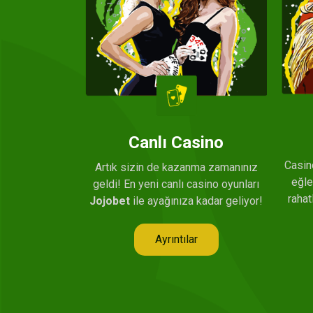
Canlı Casino
Casin
Artık sizin de kazanma zamanınız
eğle
geldi! En yeni canlı casino oyunları
rahat
Jojobet
ile ayağınıza kadar geliyor!
Ayrıntılar