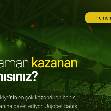
Hemen 
 zaman
kazanan
ısınız?
kiye’nin en çok kazandıran bahis
vanına davet ediyor! Jojobet bahis