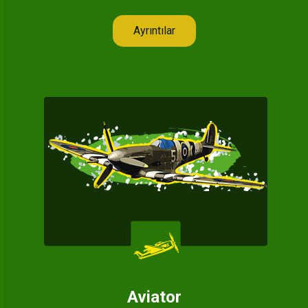
Ayrıntılar
Aviator