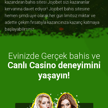
kazandıran bahis sitesi Jojobet sizi kazananlar
kervanına davet ediyor! Jojobet bahis sitesine
hemen şimdi üye olarak her gün limitsiz miktar ve
adette çekim fırsatıyla kazancınıza kazanç katmaya
başlayabilirsiniz.
Evinizde Gerçek bahis ve
Canlı Casino deneyimini
yaşayın!