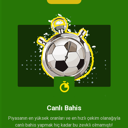
Canlı Bahis
Piyasanın en yüksek oranları ve en hızlı çekim olanağıyla
canlı bahis yapmak hiç kadar bu zevkli olmamıştı!