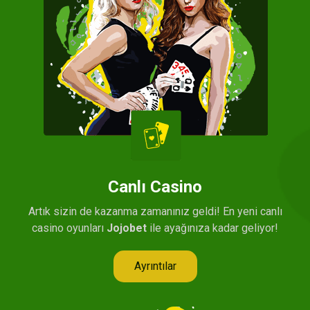
Canlı Casino
Artık sizin de kazanma zamanınız geldi! En yeni canlı
casino oyunları
Jojobet
ile ayağınıza kadar geliyor!
Ayrıntılar