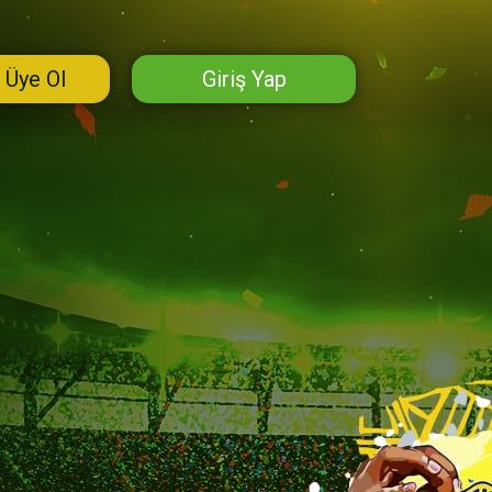
Üye Ol
Giriş Yap