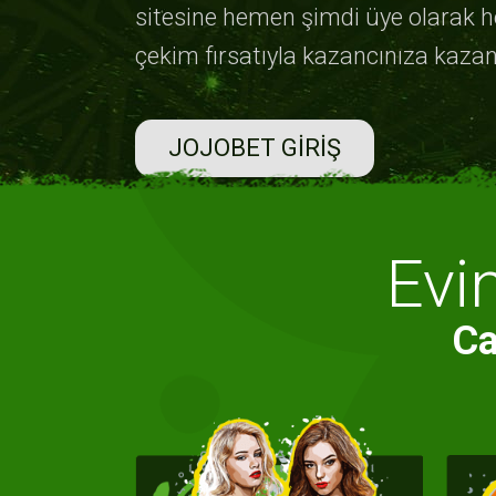
sitesine hemen şimdi üye olarak he
çekim fırsatıyla kazancınıza kazan
JOJOBET GİRİŞ
Evi
Ca