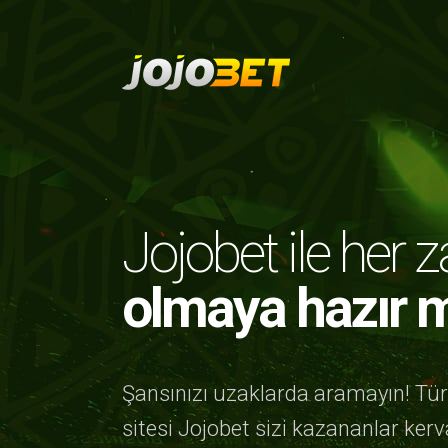
Jojobet ile her
olmaya hazır m
Şansınızı uzaklarda aramayın! Tür
sitesi Jojobet sizi kazananlar ker