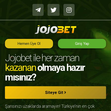
Hemen Üye Ol
Giriş Yap
Jojobet ile her zaman
kazanan
olmaya hazır
mısınız?
Siteye Git
Şansınızı uzaklarda aramayın! Türkiye’nin en çok