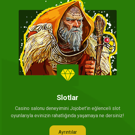
Slotlar
Casino salonu deneyimini Jojobet’in eğlenceli slot
oyunlarıyla evinizin rahatlığında yaşamaya ne dersiniz!
Ayrıntılar