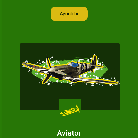
Ayrıntılar
Aviator