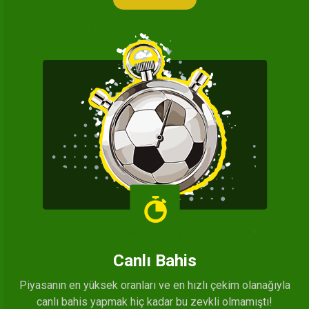
Canlı Bahis
Piyasanın en yüksek oranları ve en hızlı çekim olanağıyla
canlı bahis yapmak hiç kadar bu zevkli olmamıştı!