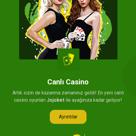
Canlı Casino
Artık sizin de kazanma zamanınız geldi! En yeni canlı
casino oyunları
Jojobet
ile ayağınıza kadar geliyor!
Ayrıntılar