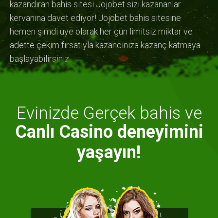
kazandıran bahis sitesi Jojobet sizi kazananlar
kervanına davet ediyor! Jojobet bahis sitesine
hemen şimdi üye olarak her gün limitsiz miktar ve
adette çekim fırsatıyla kazancınıza kazanç katmaya
başlayabilirsiniz.
Evinizde Gerçek bahis ve
Canlı Casino deneyimini
yaşayın!