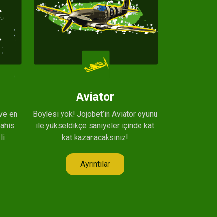
Aviator
 ve en
Böylesi yok! Jojobet’in Aviator oyunu
bahis
ile yükseldikçe saniyeler içinde kat
li
kat kazanacaksınız!
Ayrıntılar