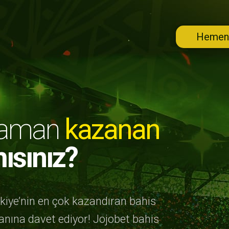
Hemen 
 zaman
kazanan
ısınız?
kiye’nin en çok kazandıran bahis
vanına davet ediyor! Jojobet bahis