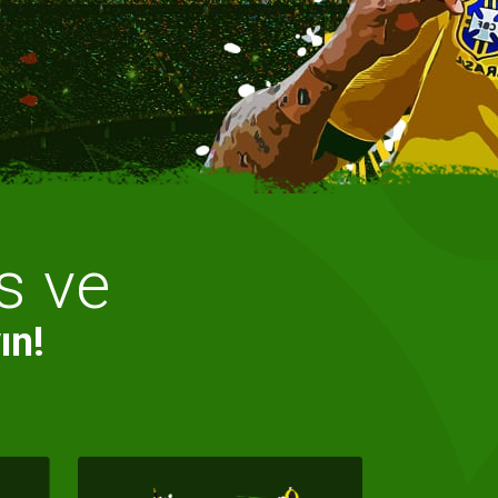
s ve
ın!