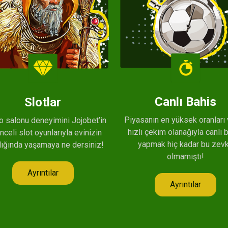
Canlı Bahis
Slotlar
Piyasanın en yüksek oranları
o salonu deneyimini Jojobet’in
hızlı çekim olanağıyla canlı 
nceli slot oyunlarıyla evinizin
yapmak hiç kadar bu zevk
lığında yaşamaya ne dersiniz!
olmamıştı!
Ayrıntılar
Ayrıntılar