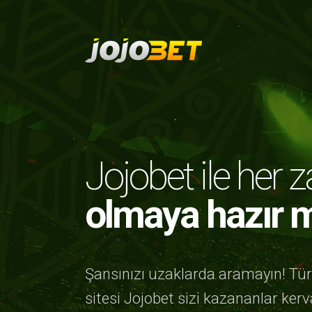
Jojobet ile her
olmaya hazır m
Şansınızı uzaklarda aramayın! Tür
sitesi Jojobet sizi kazananlar ker