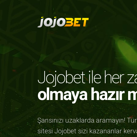
Jojobet ile her
olmaya hazır m
Şansınızı uzaklarda aramayın! Tür
sitesi Jojobet sizi kazananlar ker