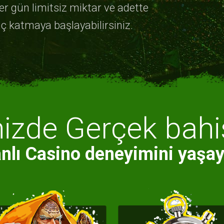
r gün limitsiz miktar ve adette
ç katmaya başlayabilirsiniz.
nizde Gerçek bahi
nlı Casino deneyimini yaşay