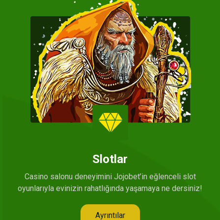
Slotlar
Casino salonu deneyimini Jojobet’in eğlenceli slot
oyunlarıyla evinizin rahatlığında yaşamaya ne dersiniz!
Ayrıntılar