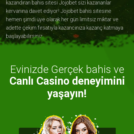
kazandıran bahis sitesi Jojobet sizi kazananlar
kervanına davet ediyor! Jojobet bahis sitesine
hemen şimdi üye olarak her gün limitsiz miktar ve
adette çekim fırsatıyla kazancınıza kazanç katmaya
başlayabilirsiniz.
Evinizde Gerçek bahis ve
Canlı Casino deneyimini
yaşayın!