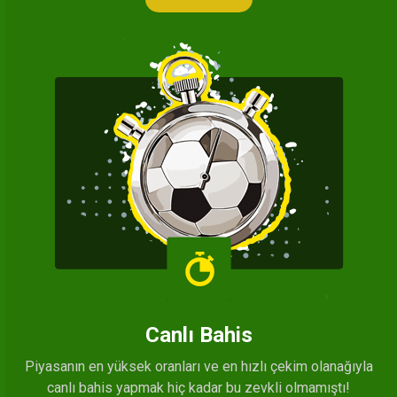
Canlı Bahis
Piyasanın en yüksek oranları ve en hızlı çekim olanağıyla
canlı bahis yapmak hiç kadar bu zevkli olmamıştı!