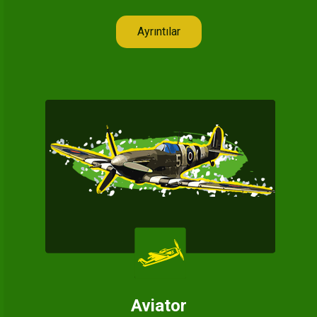
Ayrıntılar
Aviator