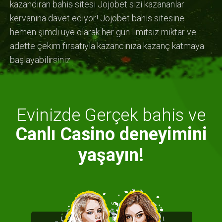
kazandıran bahis sitesi Jojobet sizi kazananlar
kervanına davet ediyor! Jojobet bahis sitesine
hemen şimdi üye olarak her gün limitsiz miktar ve
adette çekim fırsatıyla kazancınıza kazanç katmaya
başlayabilirsiniz.
Evinizde Gerçek bahis ve
Canlı Casino deneyimini
yaşayın!