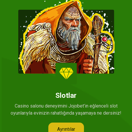
Slotlar
Casino salonu deneyimini Jojobet’in eğlenceli slot
oyunlarıyla evinizin rahatlığında yaşamaya ne dersiniz!
Ayrıntılar