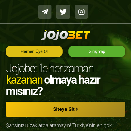
Hemen Üye Ol
Giriş Yap
Jojobet ile her zaman
kazanan
olmaya hazır
mısınız?
Siteye Git
Şansınızı uzaklarda aramayın! Türkiye’nin en çok