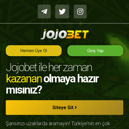
Hemen Üye Ol
Giriş Yap
Jojobet ile her zaman
kazanan
olmaya hazır
mısınız?
Siteye Git
Şansınızı uzaklarda aramayın! Türkiye’nin en çok