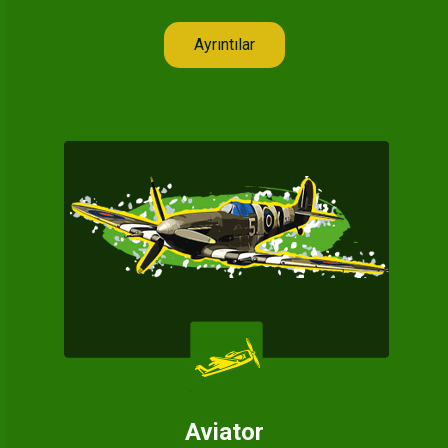
Ayrıntılar
Aviator