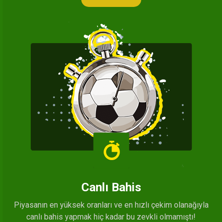
Canlı Bahis
Piyasanın en yüksek oranları ve en hızlı çekim olanağıyla
canlı bahis yapmak hiç kadar bu zevkli olmamıştı!