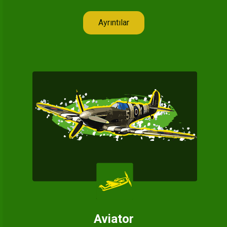
Ayrıntılar
Aviator