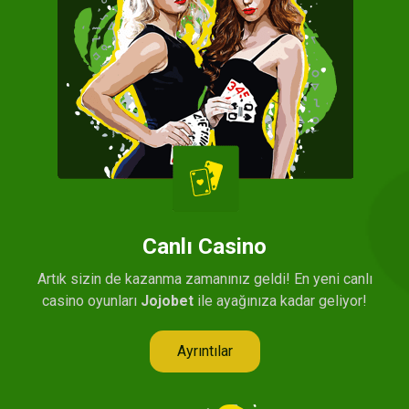
Canlı Casino
Artık sizin de kazanma zamanınız geldi! En yeni canlı
casino oyunları
Jojobet
ile ayağınıza kadar geliyor!
Ayrıntılar