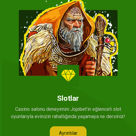
Slotlar
Casino salonu deneyimini Jojobet’in eğlenceli slot
oyunlarıyla evinizin rahatlığında yaşamaya ne dersiniz!
Ayrıntılar