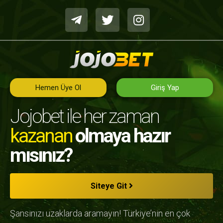
Hemen Üye Ol
Giriş Yap
Jojobet ile her zaman
kazanan
olmaya hazır
mısınız?
Siteye Git
Şansınızı uzaklarda aramayın! Türkiye’nin en çok